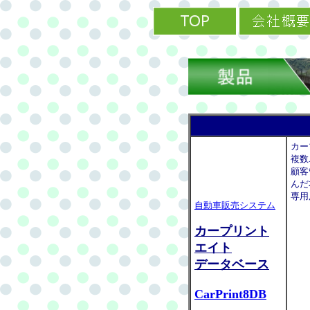
カー
複数
顧客
んだ
専用
自動車販売システム
カープリント
エイト
データベース
CarPrint8DB