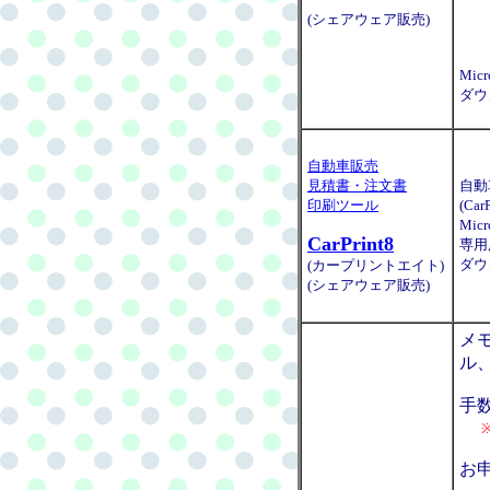
(シェアウェア販売)
Mic
ダウ
自動車販売
見積書・注文書
自動
印刷ツール
(C
Mic
CarPrint8
専用
ダウ
(カープリントエイト)
(シェアウェア販売)
メ
ル
手
お