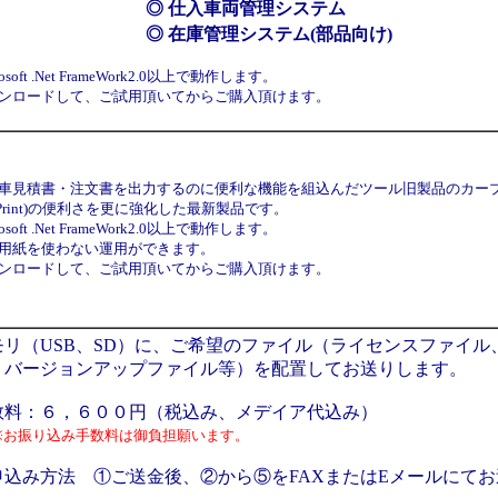
◎ 仕入車両管理システム
◎ 在庫管理システム(部品向け)
rosoft .Net FrameWork2.0以上で動作します。
ンロードして、ご試用頂いてからご購入頂けます。
車見積書・注文書を出力するのに便利な機能を組込んだツール旧製品のカー
arPrint)の便利さを更に強化した最新製品です。
rosoft .Net FrameWork2.0以上で動作します。
用紙を使わない運用ができます。
ンロードして、ご試用頂いてからご購入頂けます。
モリ（USB、SD）に、ご希望のファイル（ライセンスファイル
、バージョンアップファイル等）を配置してお送りします。
数料：６，６００円（税込み、メデイア代込み）
※お振り込み手数料は御負担願います。
申込み方法 ①ご送金後、②から⑤をFAXまたはEメールにて