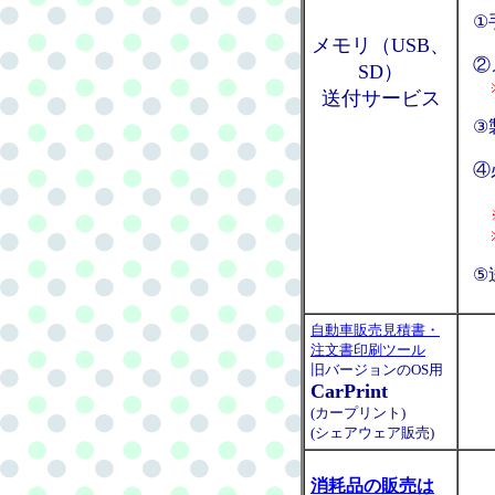
①
メモリ（USB、
②
SD）
※ご
送付サービス
③
④
ラ
※ラ
※
⑤
自動車販売見積書・
注文書印刷ツール
旧バージョンのOS用
CarPrint
(カープリント)
(シェアウェア販売)
消耗品の販売は