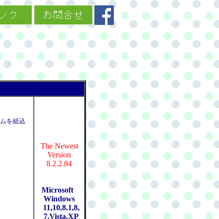
テムを組込
The Newest
Version
8.2.2.84
Microsoft
Windows
11,10,8.1,8,
7,Vista,XP